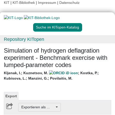
KIT
|
KIT-Bibliothek
|
Impressum
|
Datenschutz
Suche im KITopen-Katalog
Repository KITopen
Simulation of hydrogen deflagration
experiment - Benchmark exercise with
lumped-parameter codes
Kljenak, I.
;
Kuznetsov, M.
;
Kostka, P.
;
Kubisova, L.
;
Manzini, G.
;
Povilaitis, M.
Export
Exportieren als ...