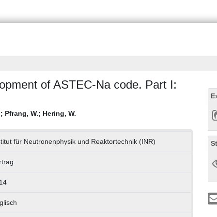
elopment of ASTEC-Na code. Part I:
E
.
;
Pfrang, W.
;
Hering, W.
stitut für Neutronenphysik und Reaktortechnik (INR)
S
rtrag
14
glisch