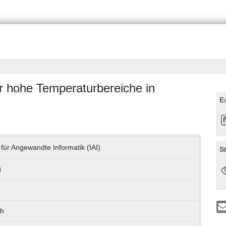
r hohe Temperaturbereiche in
E
t für Angewandte Informatik (IAI)
S
g
ch