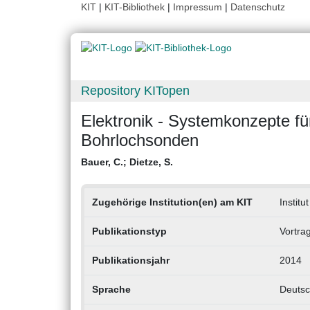
KIT
|
KIT-Bibliothek
|
Impressum
|
Datenschutz
Repository KITopen
Elektronik - Systemkonzepte fü
Bohrlochsonden
Bauer, C.
;
Dietze, S.
Zugehörige Institution(en) am KIT
Institu
Publikationstyp
Vortra
Publikationsjahr
2014
Sprache
Deuts