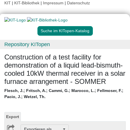
KIT
|
KIT-Bibliothek
|
Impressum
|
Datenschutz
Suche im KITopen-Katalog
Repository KITopen
Construction of a test facility for
demonstration of a liquid lead-bismuth-
cooled 10kW thermal receiver in a solar
furnace arrangement - SOMMER
Flesch, J.
;
Fritsch, A.
;
Cammi, G.
;
Marocco, L.
;
Fellmoser, F.
;
Pacio, J.
;
Wetzel, Th.
Export
Exportieren als ...