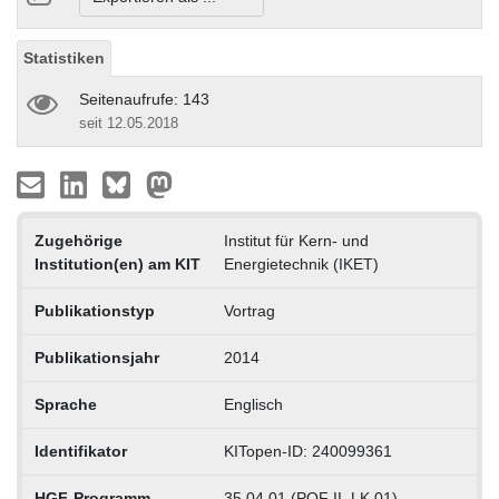
Statistiken
Seitenaufrufe: 143
seit 12.05.2018
Zugehörige
Institut für Kern- und
Institution(en) am KIT
Energietechnik (IKET)
Publikationstyp
Vortrag
Publikationsjahr
2014
Sprache
Englisch
Identifikator
KITopen-ID: 240099361
HGF-Programm
35.04.01 (POF II, LK 01)