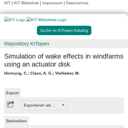
KIT
|
KIT-Bibliothek
|
Impressum
|
Datenschutz
Suche im KITopen-Katalog
Repository KITopen
Simulation of wake effects in windfarms
using an actuator disk
Hornung, C.
;
Class, A. G.
;
Viellieber, M.
Export
Exportieren als ...
Statistiken