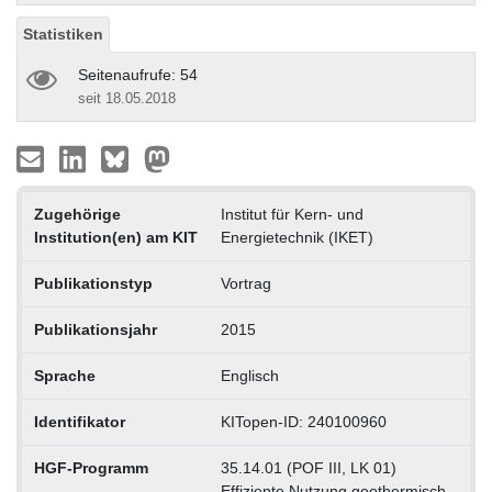
Statistiken
Seitenaufrufe: 54
seit 18.05.2018
Zugehörige
Institut für Kern- und
Institution(en) am KIT
Energietechnik (IKET)
Publikationstyp
Vortrag
Publikationsjahr
2015
Sprache
Englisch
Identifikator
KITopen-ID: 240100960
HGF-Programm
35.14.01 (POF III, LK 01)
Effiziente Nutzung geothermisch.