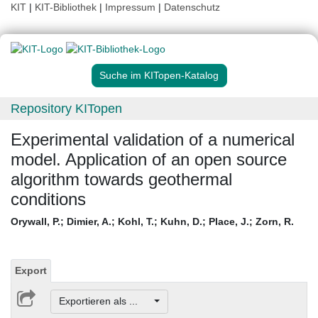
KIT
|
KIT-Bibliothek
|
Impressum
|
Datenschutz
Suche im KITopen-Katalog
Repository KITopen
Experimental validation of a numerical
model. Application of an open source
algorithm towards geothermal
conditions
Orywall, P.
;
Dimier, A.
;
Kohl, T.
;
Kuhn, D.
;
Place, J.
;
Zorn, R.
Export
Exportieren als ...