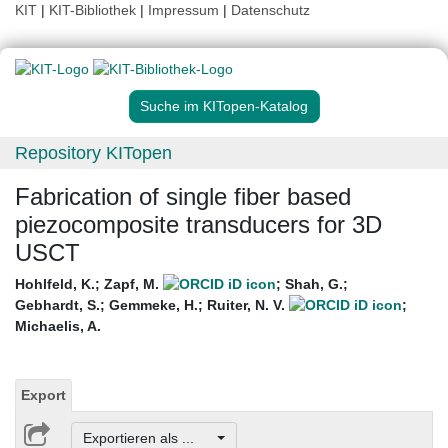
KIT
|
KIT-Bibliothek
|
Impressum
|
Datenschutz
Suche im KITopen-Katalog
Repository KITopen
Fabrication of single fiber based
piezocomposite transducers for 3D
USCT
Hohlfeld, K.
;
Zapf, M.
;
Shah, G.
;
Gebhardt, S.
;
Gemmeke, H.
;
Ruiter, N. V.
;
Michaelis, A.
Export
Exportieren als ...