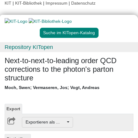
KIT
|
KIT-Bibliothek
|
Impressum
|
Datenschutz
Suche im KITopen-Katalog
Repository KITopen
Next-to-next-to-leading order QCD
corrections to the photon's parton
structure
Moch, Swen
;
Vermaseren, Jos
;
Vogt, Andreas
Export
Exportieren als ...