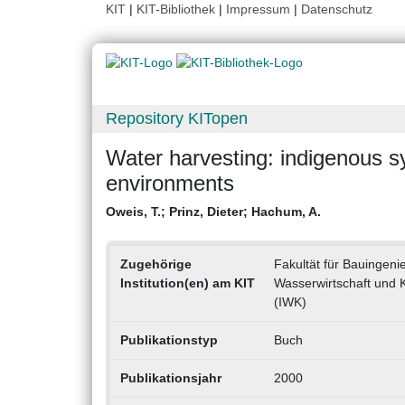
KIT
|
KIT-Bibliothek
|
Impressum
|
Datenschutz
Repository KITopen
Water harvesting: indigenous sy
environments
Oweis, T.
;
Prinz, Dieter
;
Hachum, A.
Zugehörige
Fakultät für Bauingeni
Institution(en) am KIT
Wasserwirtschaft und 
(IWK)
Publikationstyp
Buch
Publikationsjahr
2000