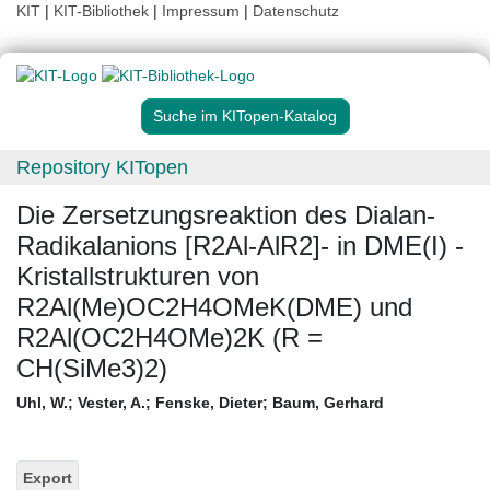
KIT
|
KIT-Bibliothek
|
Impressum
|
Datenschutz
Suche im KITopen-Katalog
Repository KITopen
Die Zersetzungsreaktion des Dialan-
Radikalanions [R2Al-AlR2]- in DME(I) -
Kristallstrukturen von
R2Al(Me)OC2H4OMeK(DME) und
R2Al(OC2H4OMe)2K (R =
CH(SiMe3)2)
Uhl, W.
;
Vester, A.
;
Fenske, Dieter
;
Baum, Gerhard
Export