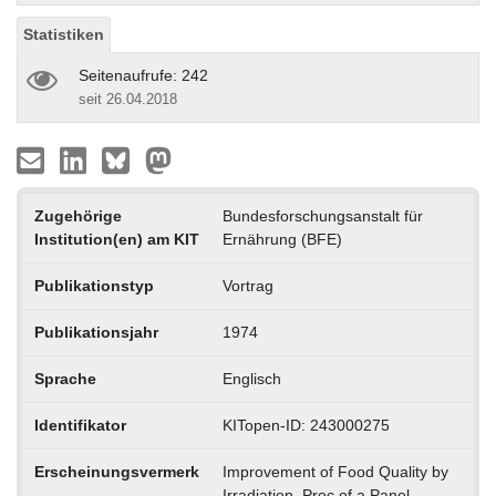
Statistiken
Seitenaufrufe: 242
seit 26.04.2018
Zugehörige
Bundesforschungsanstalt für
Institution(en) am KIT
Ernährung (BFE)
Publikationstyp
Vortrag
Publikationsjahr
1974
Sprache
Englisch
Identifikator
KITopen-ID: 243000275
Erscheinungsvermerk
Improvement of Food Quality by
Irradiation. Proc.of a Panel,