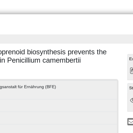
oprenoid biosynthesis prevents the
 in Penicillium camembertii
E
sanstalt für Ernährung (BFE)
S