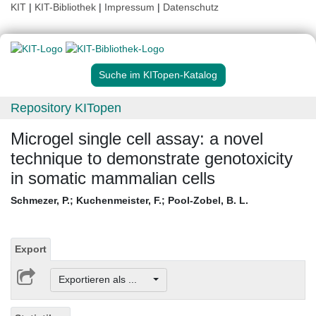
KIT
|
KIT-Bibliothek
|
Impressum
|
Datenschutz
Suche im KITopen-Katalog
Repository KITopen
Microgel single cell assay: a novel
technique to demonstrate genotoxicity
in somatic mammalian cells
Schmezer, P.
;
Kuchenmeister, F.
;
Pool-Zobel, B. L.
Export
Exportieren als ...