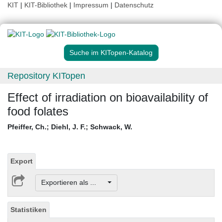
KIT
|
KIT-Bibliothek
|
Impressum
|
Datenschutz
Suche im KITopen-Katalog
Repository KITopen
Effect of irradiation on bioavailability of
food folates
Pfeiffer, Ch.
;
Diehl, J. F.
;
Schwack, W.
Export
Exportieren als ...
Statistiken