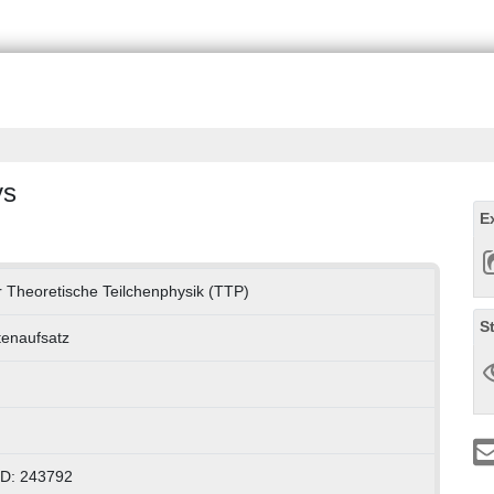
ys
E
für Theoretische Teilchenphysik (TTP)
S
ftenaufsatz
ID: 243792