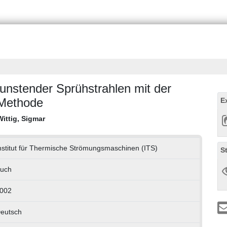
nstender Sprühstrahlen mit der
 Methode
E
Wittig, Sigmar
nstitut für Thermische Strömungsmaschinen (ITS)
S
uch
002
eutsch