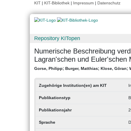
KIT
|
KIT-Bibliothek
|
Impressum
|
Datenschutz
Repository KITopen
Numerische Beschreibung verdu
Lagran'schen und Euler'schen
Gorse, Philipp
;
Burger, Matthias
;
Klose, Göran
;
Zugehörige Institution(en) am KIT
I
Publikationstyp
B
Publikationsjahr
2
Sprache
D