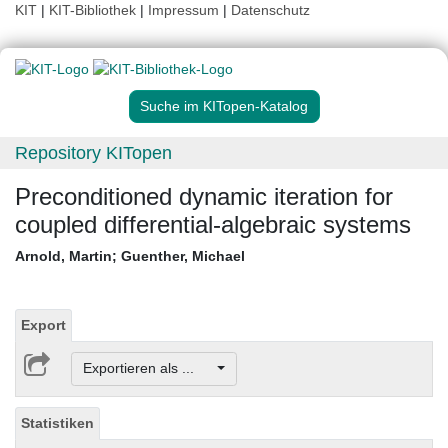
KIT
|
KIT-Bibliothek
|
Impressum
|
Datenschutz
Suche im KITopen-Katalog
Repository KITopen
Preconditioned dynamic iteration for
coupled differential-algebraic systems
Arnold, Martin
;
Guenther, Michael
Export
Exportieren als ...
Statistiken