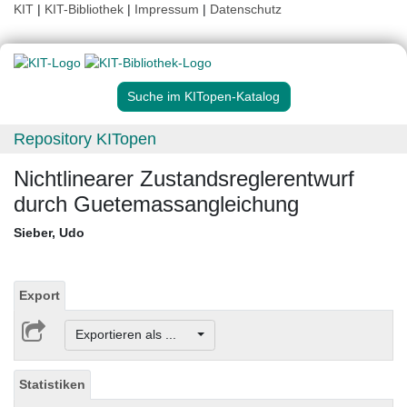
KIT
|
KIT-Bibliothek
|
Impressum
|
Datenschutz
Suche im KITopen-Katalog
Repository KITopen
Nichtlinearer Zustandsreglerentwurf
durch Guetemassangleichung
Sieber, Udo
Export
Exportieren als ...
Statistiken