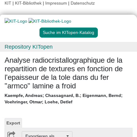
KIT
|
KIT-Bibliothek
|
Impressum
|
Datenschutz
Suche im KITopen-Katalog
Repository KITopen
Analyse radiocristallographique de la
repartition de textures en fonction de
l'epaisseur de la tole dans du fer
"armco" lamine a froid
Kaempfe, Andreas
;
Chassagnard, B.
;
Eigenmann, Bernd
;
Voehringer, Otmar
;
Loehe, Detlef
Export
Exportieren als ...