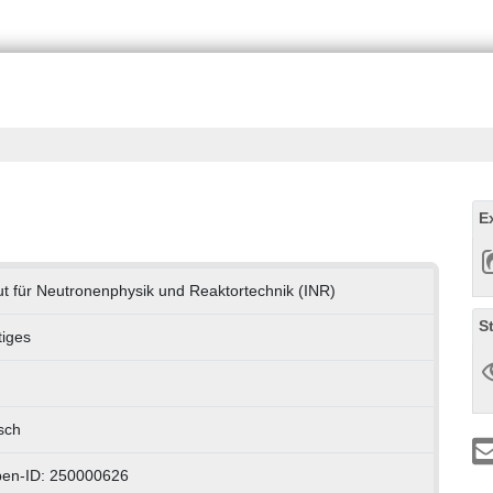
E
tut für Neutronenphysik und Reaktortechnik (INR)
S
iges
sch
pen-ID: 250000626