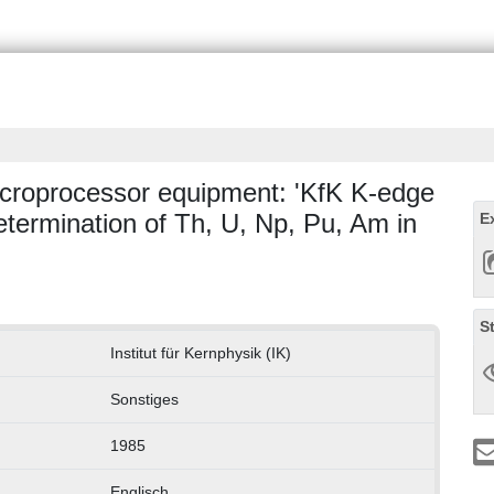
microprocessor equipment: 'KfK K-edge
determination of Th, U, Np, Pu, Am in
E
S
Institut für Kernphysik (IK)
Sonstiges
1985
Englisch