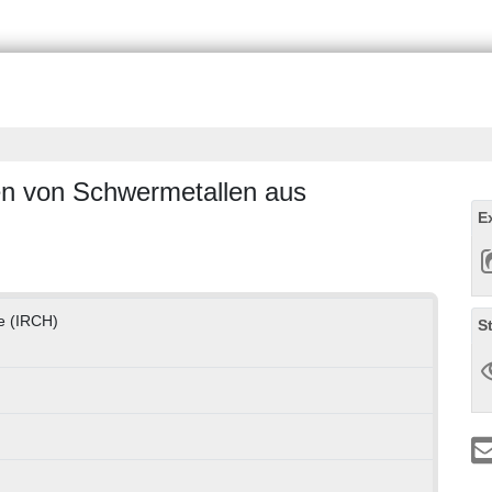
ten von Schwermetallen aus
E
ie (IRCH)
S