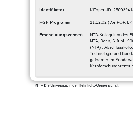
Identifikator
KITopen-ID: 25002941
HGF-Programm
21.12.02 (Vor POF, LK
Erscheinungsvermerk
NTA-Kolloquium des B
NTA, Bonn, 6.Juni 1990
(NTA) : Abschlusskoll
Technologie und Bunde
gefoerderten Sondervo
Kernforschungszentru
KIT – Die Universität in der Helmholtz-Gemeinschaft