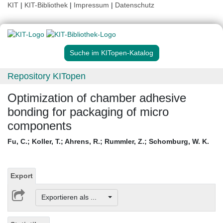
KIT
|
KIT-Bibliothek
|
Impressum
|
Datenschutz
Suche im KITopen-Katalog
Repository KITopen
Optimization of chamber adhesive
bonding for packaging of micro
components
Fu, C.
;
Koller, T.
;
Ahrens, R.
;
Rummler, Z.
;
Schomburg, W. K.
Export
Exportieren als ...