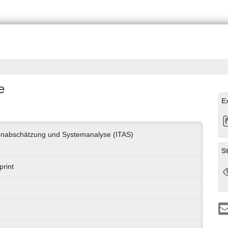
e
E
lgenabschätzung und Systemanalyse (ITAS)
S
print