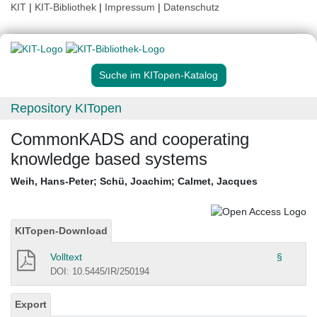
KIT
|
KIT-Bibliothek
|
Impressum
|
Datenschutz
Suche im KITopen-Katalog
Repository KITopen
CommonKADS and cooperating
knowledge based systems
Weih, Hans-Peter
;
Schü, Joachim
;
Calmet, Jacques
KITopen-Download
Volltext
§
DOI: 10.5445/IR/250194
Export