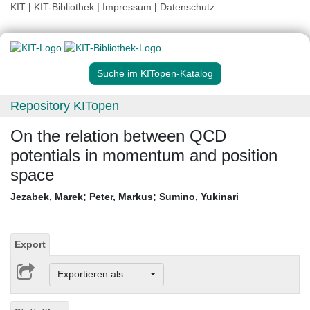
KIT
|
KIT-Bibliothek
|
Impressum
|
Datenschutz
Suche im KITopen-Katalog
Repository KITopen
On the relation between QCD
potentials in momentum and position
space
Jezabek, Marek
;
Peter, Markus
;
Sumino, Yukinari
Export
Exportieren als ...