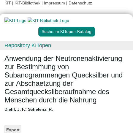
KIT
|
KIT-Bibliothek
|
Impressum
|
Datenschutz
Suche im KITopen-Katalog
Repository KITopen
Anwendung der Neutronenaktivierung
zur Bestimmung von
Subanogrammengen Quecksilber und
zur Abschaetzung der
Gesamtquecksilberaufnahme des
Menschen durch die Nahrung
Diehl, J. F.
;
Schelenz, R.
Export