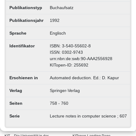
Publikationstyp
Buchaufsatz
Publikationsjahr
1992
Sprache
Englisch
Identifikator
ISBN: 3-540-55602-8
ISSN: 0302-9743
urn:nbn:de:swb:90-AAA2556928
KITopen-ID: 255692
Erschienen in
Automated deduction. Ed.: D. Kapur
Verlag
Springer-Verlag
Seiten
758 - 760
Serie
Lecture notes in computer science ; 607
KIT – Die Universität in der
KITopen Landing Page