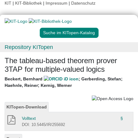
KIT
|
KIT-Bibliothek
|
Impressum
|
Datenschutz
Suche im KITopen-Katalog
Repository KITopen
The tableau-based theorem prover
3TAP for multiple-valued logics
Beckert, Bernhard
;
Gerberding, Stefan
;
Haehnle, Reiner
;
Kernig, Werner
KITopen-Download
Volltext
§
DOI: 10.5445/IR/255692