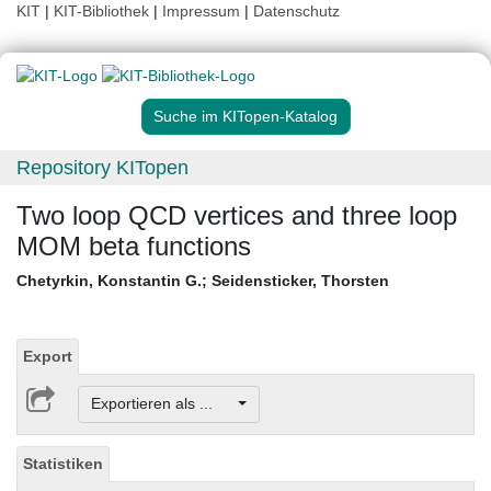
KIT
|
KIT-Bibliothek
|
Impressum
|
Datenschutz
Suche im KITopen-Katalog
Repository KITopen
Two loop QCD vertices and three loop
MOM beta functions
Chetyrkin, Konstantin G.
;
Seidensticker, Thorsten
Export
Exportieren als ...
Statistiken