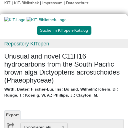
KIT
|
KIT-Bibliothek
|
Impressum
|
Datenschutz
Suche im KITopen-Katalog
Repository KITopen
Unusual and novel C11H16
hydrocarbons from the South Pacific
brown alga Dictyopteris acrostichoides
(Phaeophyceae)
Wirth, Dieter
;
Fischer-Lui, Iris
;
Boland, Wilhelm
;
Icheln, D.
;
Runge, T.
;
Koenig, W. A.
;
Phillips, J.
;
Clayton, M.
Export
Exportieren als ...