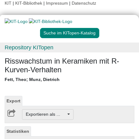
KIT
|
KIT-Bibliothek
|
Impressum
|
Datenschutz
Suche im KITopen-Katalog
Repository KITopen
Risswachstum in Keramiken mit R-
Kurven-Verhalten
Fett, Theo
;
Munz, Dietrich
Export
Exportieren als ...
Statistiken