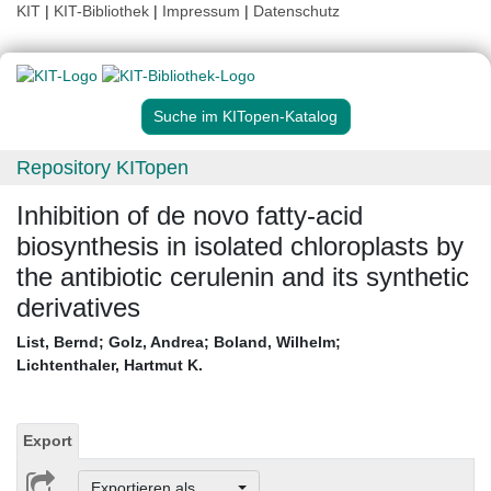
KIT
|
KIT-Bibliothek
|
Impressum
|
Datenschutz
Suche im KITopen-Katalog
Repository KITopen
Inhibition of de novo fatty-acid
biosynthesis in isolated chloroplasts by
the antibiotic cerulenin and its synthetic
derivatives
List, Bernd
;
Golz, Andrea
;
Boland, Wilhelm
;
Lichtenthaler, Hartmut K.
Export
Exportieren als ...