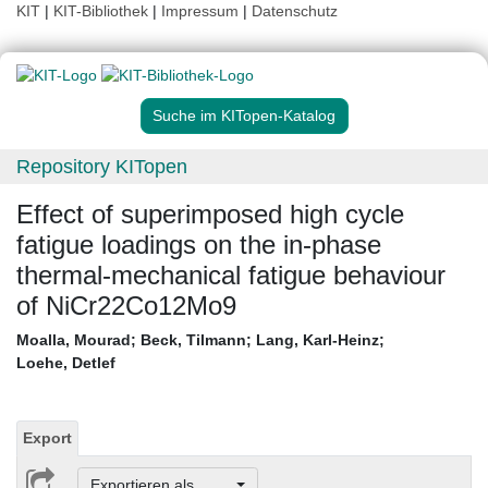
KIT
|
KIT-Bibliothek
|
Impressum
|
Datenschutz
Suche im KITopen-Katalog
Repository KITopen
Effect of superimposed high cycle
fatigue loadings on the in-phase
thermal-mechanical fatigue behaviour
of NiCr22Co12Mo9
Moalla, Mourad
;
Beck, Tilmann
;
Lang, Karl-Heinz
;
Loehe, Detlef
Export
Exportieren als ...