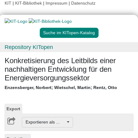
KIT
|
KIT-Bibliothek
|
Impressum
|
Datenschutz
Suche im KITopen-Katalog
Repository KITopen
Konkretisierung des Leitbilds einer
nachhaltigen Entwicklung für den
Energieversorgungssektor
Enzensberger, Norbert
;
Wietschel, Martin
;
Rentz, Otto
Export
Exportieren als ...