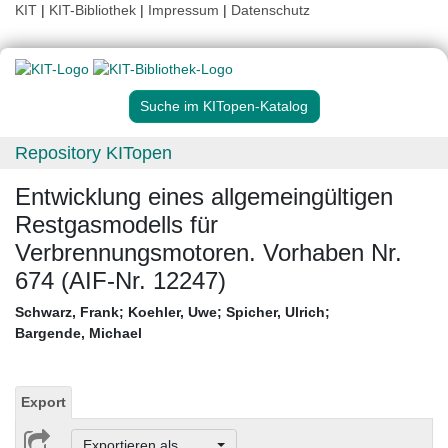
KIT
|
KIT-Bibliothek
|
Impressum
|
Datenschutz
Suche im KITopen-Katalog
Repository KITopen
Entwicklung eines allgemeingültigen
Restgasmodells für
Verbrennungsmotoren. Vorhaben Nr.
674 (AIF-Nr. 12247)
Schwarz, Frank
;
Koehler, Uwe
;
Spicher, Ulrich
;
Bargende, Michael
Export
Exportieren als ...