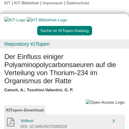
KIT
|
KIT-Bibliothek
|
Impressum
|
Datenschutz
Suche im KITopen-Katalog
Repository KITopen
Der Einfluss einiger
Polyaminopolycarbonsaeuren auf die
Verteilung von Thorium-234 im
Organismus der Ratte
Catsch, A.
;
Tocchini-Valentini, G. P.
KITopen-Download
Volltext
§
DOI: 10.5445/IR/270000218