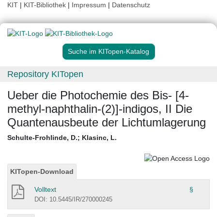
KIT
|
KIT-Bibliothek
|
Impressum
|
Datenschutz
Suche im KITopen-Katalog
Repository KITopen
Ueber die Photochemie des Bis- [4-
methyl-naphthalin-(2)]-indigos, II Die
Quantenausbeute der Lichtumlagerung
Schulte-Frohlinde, D.
;
Klasinc, L.
KITopen-Download
Volltext
§
DOI: 10.5445/IR/270000245