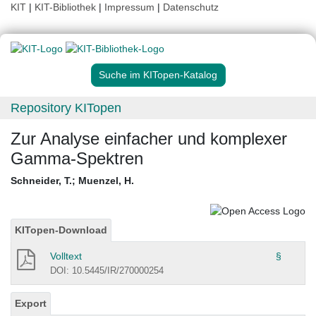
KIT
|
KIT-Bibliothek
|
Impressum
|
Datenschutz
Suche im KITopen-Katalog
Repository KITopen
Zur Analyse einfacher und komplexer
Gamma-Spektren
Schneider, T.
;
Muenzel, H.
KITopen-Download
Volltext
§
DOI: 10.5445/IR/270000254
Export