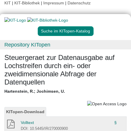
KIT
|
KIT-Bibliothek
|
Impressum
|
Datenschutz
Suche im KITopen-Katalog
Repository KITopen
Steuergeraet zur Datenausgabe auf
Lochstreifen durch ein- oder
zweidimensionale Abfrage der
Datenquellen
Hartenstein, R.
;
Jochimsen, U.
KITopen-Download
Volltext
§
DOI: 10.5445/IR/270000900