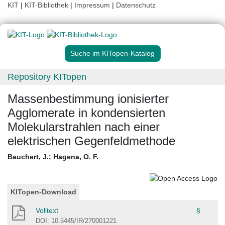
KIT
|
KIT-Bibliothek
|
Impressum
|
Datenschutz
Suche im KITopen-Katalog
Repository KITopen
Massenbestimmung ionisierter
Agglomerate in kondensierten
Molekularstrahlen nach einer
elektrischen Gegenfeldmethode
Bauchert, J.
;
Hagena, O. F.
KITopen-Download
Volltext
§
DOI: 10.5445/IR/270001221