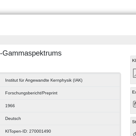
⁴¹-Gammaspektrums
K
Institut für Angewandte Kernphysik (IAK)
E
Forschungsbericht/Preprint
1966
Deutsch
S
KITopen-ID: 270001490