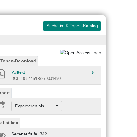
Suche im KITopen-Katalog
ITopen-Download
Volltext
§
DOI: 10.5445/IR/270001490
xport
Exportieren als ...
tatistiken
Seitenaufrufe: 342