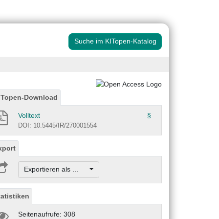
Suche im KITopen-Katalog
ITopen-Download
Volltext
§
DOI: 10.5445/IR/270001554
xport
Exportieren als ...
tatistiken
Seitenaufrufe: 308