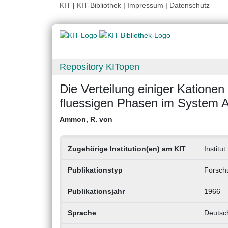
KIT
|
KIT-Bibliothek
|
Impressum
|
Datenschutz
Repository KITopen
Die Verteilung einiger Kation
fluessigen Phasen im System A
Ammon, R. von
Zugehörige Institution(en) am KIT
Institu
Publikationstyp
Forschu
Publikationsjahr
1966
Sprache
Deutsc