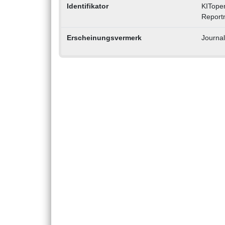
Identifikator
KITope
Report
Erscheinungsvermerk
Journal