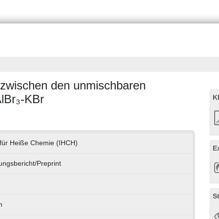
en zwischen den unmischbaren
lBr₃-KBr
K
t für Heiße Chemie (IHCH)
E
ngsbericht/Preprint
S
h