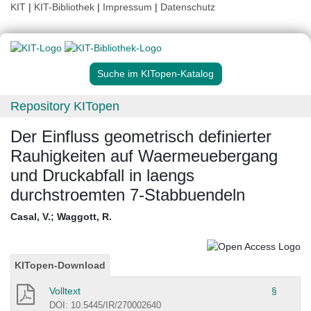
KIT
|
KIT-Bibliothek
|
Impressum
|
Datenschutz
Suche im KITopen-Katalog
Repository KITopen
Der Einfluss geometrisch definierter
Rauhigkeiten auf Waermeuebergang
und Druckabfall in laengs
durchstroemten 7-Stabbuendeln
Casal, V.
;
Waggott, R.
KITopen-Download
Volltext
§
DOI: 10.5445/IR/270002640