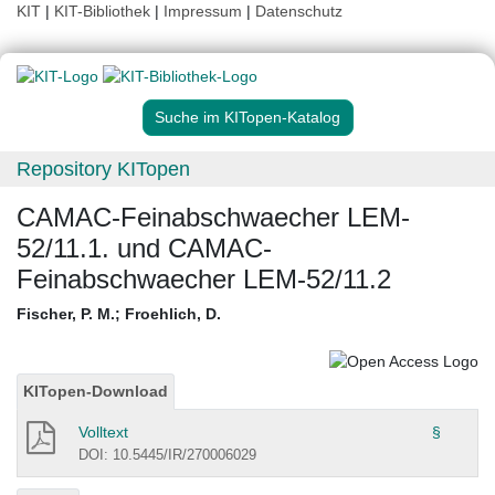
KIT
|
KIT-Bibliothek
|
Impressum
|
Datenschutz
Suche im KITopen-Katalog
Repository KITopen
CAMAC-Feinabschwaecher LEM-
52/11.1. und CAMAC-
Feinabschwaecher LEM-52/11.2
Fischer, P. M.
;
Froehlich, D.
KITopen-Download
Volltext
§
DOI: 10.5445/IR/270006029