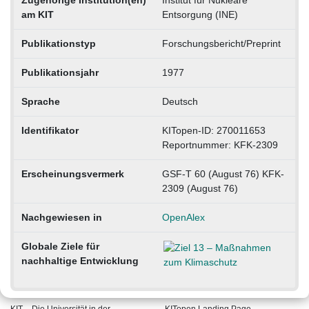
am KIT
Entsorgung (INE)
Publikationstyp
Forschungsbericht/Preprint
Publikationsjahr
1977
Sprache
Deutsch
Identifikator
KITopen-ID: 270011653
Reportnummer: KFK-2309
Erscheinungsvermerk
GSF-T 60 (August 76) KFK-
2309 (August 76)
Nachgewiesen in
OpenAlex
Globale Ziele für
nachhaltige Entwicklung
KIT – Die Universität in der
KITopen Landing Page