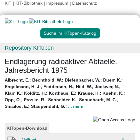
KIT
|
KIT-Bibliothek
|
Impressum
|
Datenschutz
Suche im KITopen-Katalog
Repository KITopen
Endlagerung radioaktiver Abfaelle.
Jahresbericht 1975
Albrecht, E.
;
Bechthold, W.
;
Diefenbacher, W.
;
Duerr, K.
;
Engelmann, H. J.
;
Feddersen, H.
;
Hild, W.
;
Jockwer, N.
;
Klarr, K.
;
Kolditz, H.
;
Korthaus, E.
;
Krause, H.
;
Kuehn, K.
;
Opp, O.
;
Proske, R.
;
Schneider, K.
;
Schuchardt, M. C.
;
Smailos, E.
;
Staupendahl, G.
;
... mehr
KITopen-Download
Volltext
§