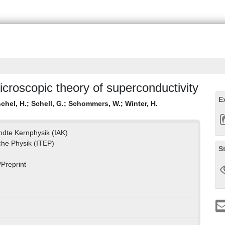
croscopic theory of superconductivity
E
schel, H.
;
Schell, G.
;
Schommers, W.
;
Winter, H.
andte Kernphysik (IAK)
sche Physik (ITEP)
S
Preprint