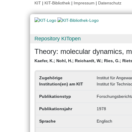
KIT
|
KIT-Bibliothek
|
Impressum
|
Datenschutz
Repository KITopen
Theory: molecular dynamics, mi
Kaefer, K.
;
Nohl, H.
;
Reichardt, W.
;
Ries, G.
;
Riet
Zugehörige
Institut für Angew
Institution(en) am KIT
Institut für Techni
Publikationstyp
Forschungsbericht/
Publikationsjahr
1978
Sprache
Englisch