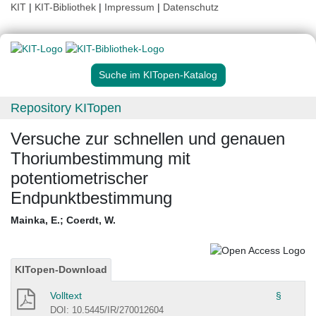
KIT
|
KIT-Bibliothek
|
Impressum
|
Datenschutz
Suche im KITopen-Katalog
Repository KITopen
Versuche zur schnellen und genauen
Thoriumbestimmung mit
potentiometrischer
Endpunktbestimmung
Mainka, E.
;
Coerdt, W.
KITopen-Download
Volltext
§
DOI: 10.5445/IR/270012604