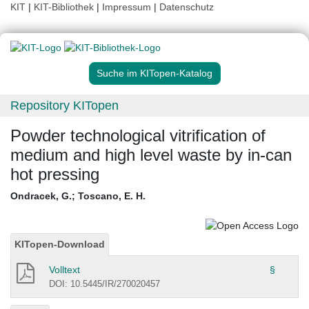
KIT
|
KIT-Bibliothek
|
Impressum
|
Datenschutz
Suche im KITopen-Katalog
Repository KITopen
Powder technological vitrification of
medium and high level waste by in-can
hot pressing
Ondracek, G.
;
Toscano, E. H.
KITopen-Download
Volltext
§
DOI: 10.5445/IR/270020457