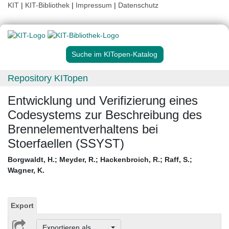
KIT
|
KIT-Bibliothek
|
Impressum
|
Datenschutz
Suche im KITopen-Katalog
Repository KITopen
Entwicklung und Verifizierung eines
Codesystems zur Beschreibung des
Brennelementverhaltens bei
Stoerfaellen (SSYST)
Borgwaldt, H.
;
Meyder, R.
;
Hackenbroich, R.
;
Raff, S.
;
Wagner, K.
Export
Exportieren als ...