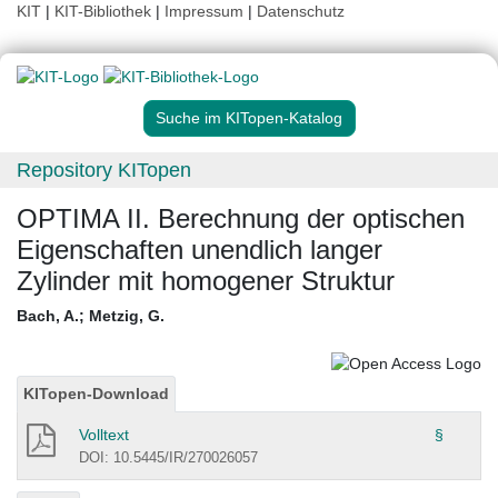
KIT
|
KIT-Bibliothek
|
Impressum
|
Datenschutz
Suche im KITopen-Katalog
Repository KITopen
OPTIMA II. Berechnung der optischen
Eigenschaften unendlich langer
Zylinder mit homogener Struktur
Bach, A.
;
Metzig, G.
KITopen-Download
Volltext
§
DOI: 10.5445/IR/270026057